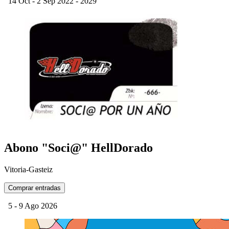
14 Oct -
2 Sep
2022 - 2029
Abono "Soci@" HellDorado
Vitoria-Gasteiz
Comprar entradas
5 - 9
Ago
2026