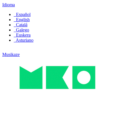
Idioma
Español
English
Catalá
Galego
Euskera
Asturiano
Musikaze